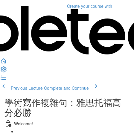
Create your course
with
Previous Lecture
Complete and Continue
學術寫作複雜句：雅思托福高
分必勝
Welcome!