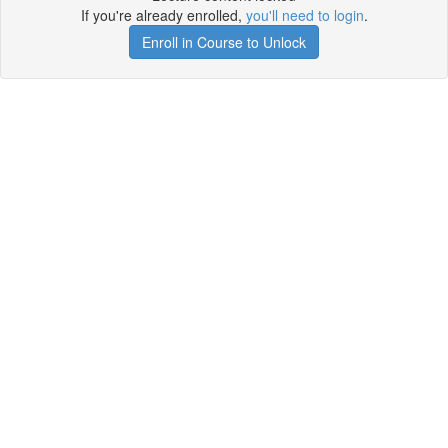
If you're already enrolled,
you'll need to login
.
Enroll in Course to Unlock