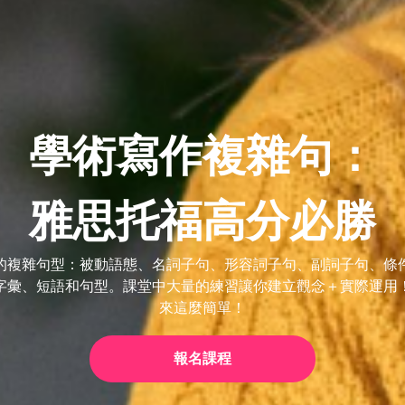
學術寫作複雜句：
雅思托福高分必勝
的複雜句型：被動語態、名詞子句、形容詞子句、副詞子句、條
字彙、短語和句型。課堂中大量的練習讓你建立觀念＋實際運用
來這麼簡單！
報名課程