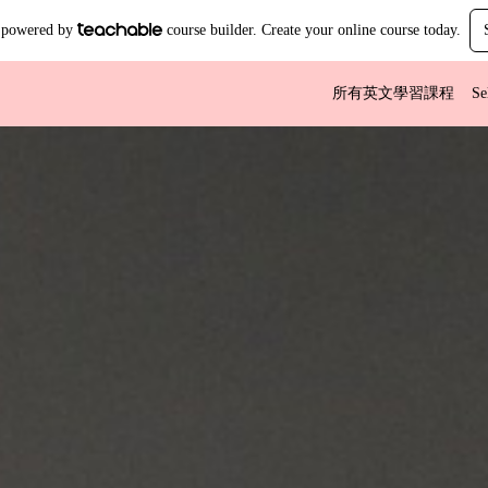
is powered by
course builder. Create your online course today.
所有英文學習課程
Se