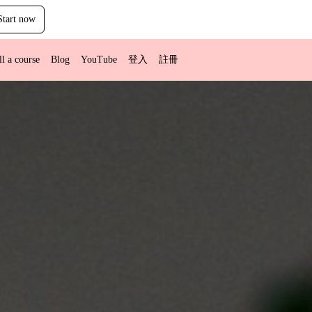
Start now
ll a course
Blog
YouTube
登入
註冊